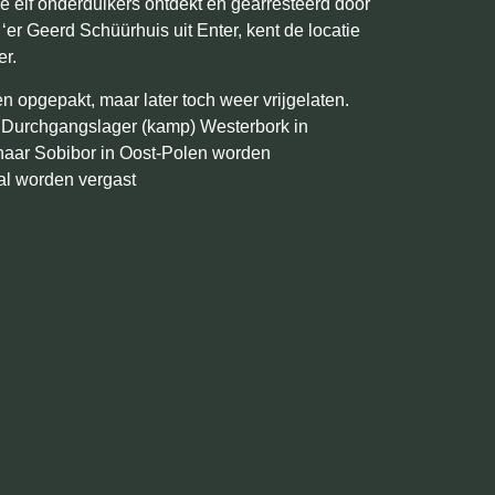
e elf onderduikers ontdekt en gearresteerd door
er Geerd Schüürhuis uit Enter, kent de locatie
er.
 opgepakt, maar later toch weer vrijgelaten.
 Durchgangslager (kamp) Westerbork in
 naar Sobibor in Oost-Polen worden
al worden vergast