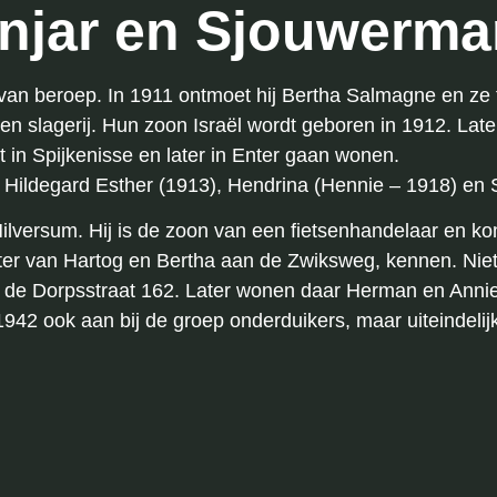
anjar en Sjouwerma
r van beroep. In 1911 ontmoet hij Bertha Salmagne en z
een slagerij. Hun zoon Israël wordt geboren in 1912. La
 in Spijkenisse en later in Enter gaan wonen.
2), Hildegard Esther (1913), Hendrina (Hennie – 1918) en
lversum. Hij is de zoon van een fietsenhandelaar en kom
ochter van Hartog en Bertha aan de Zwiksweg, kennen. Ni
de Dorpsstraat 162. Later wonen daar Herman en Annie
1942 ook aan bij de groep onderduikers, maar uiteindelijk